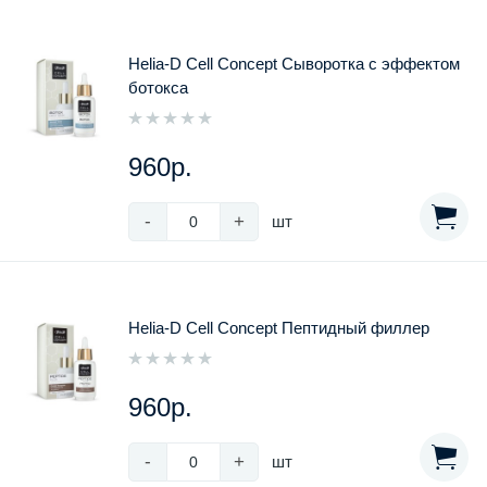
Helia-D Cell Concept Сыворотка с эффектом
ботокса
960р.
-
+
шт
Helia-D Cell Concept Пептидный филлер
960р.
-
+
шт