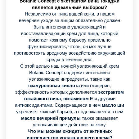
Botanic Concept с экстрактом вина Токаджи
является идеальным выбором?
Независимо от типа вашей кожи, в нашем
вечернем уходе за лицом обязательно должен
быть интенсивно увлажняющий и
восстанавливающий крем для лица, который
помогает кожному барьеру правильно
функционировать, чтобы он мог лучше
противостоять вредному воздействию окружающей
среды в течение дня.
С этой целью наш ночной увлажняющий крем
Botanic Concept содержит интенсивно
увлажняющие ингредиенты, такие как
гиалуроновая кислота
или глицерин,
эффективность которых дополняется
экстрактом
токайского вина
,
витамином Е
и другими
антиоксидантами. Содержащееся в нем
масло ши
укрепляет кожный барьер, а содержащееся в нем
масло вечерней примулы
также оказывает
успокаивающее действие на кожу.
Что мы можем ожидать от активных
ингредиентов увлажняющего крема?