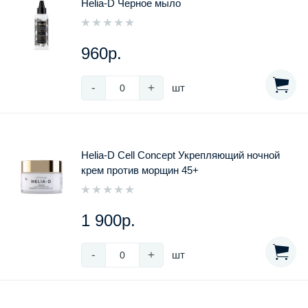
Helia-D Черное мыло
960р.
-
+
шт
Helia-D Cell Concept Укрепляющий ночной
крем против морщин 45+
1 900р.
-
+
шт