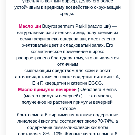
укреплять кожный барьер, делая его более
устойчивым к вредному воздействию окружающей
среды.
Масло ши
Butyrospermum Parkii (масло ши) —
натуральный растительный жир, получаемый из
семян африканского дерева ши, имеет слегка
желтоватый цвет и сладковатый запах. Его
косметическое применение широко
распространено благодаря тому, что он является
отличным
смягчающим средством для кожи и богат
антиоксидантами: он также содержит витамины А,
Е и F, кверцетин и катехин EGCG.
Масло примулы вечерней
( Oenothera Biennis
(масло примулы вечерней) ) — это масло,
полученное из растения примулы вечерней,
которое
богато омега-6 жирными кислотами: содержание
линолевой кислоты составляет около 70-74%, а
содержание гамма-линолевой кислоты
составляет 8%. -10%. Жирные кислоты омега-6